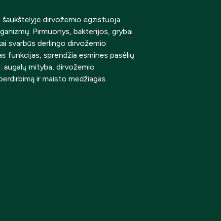
 šaukštelyje dirvožemio egzistuoja
rganizmų. Pirmuonys, bakterijos, grybai
škai svarbūs derlingo dirvožemio
as funkcijas, sprendžia esmines pasėlių
p: augalų mityba, dirvožemio
 perdirbimą ir maisto medžiagas.