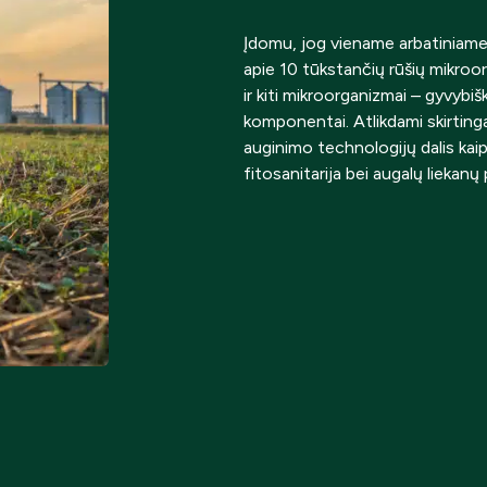
Įdomu, jog viename arbatiniame
apie 10 tūkstančių rūšių mikroo
ir kiti mikroorganizmai – gyvybi
komponentai. Atlikdami skirting
auginimo technologijų dalis kai
fitosanitarija bei augalų liekanų