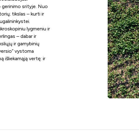
 gerinimo srityje. Nuo
ų; tikslas – kurti ir
galininkystei.
kroskopiniu lygmeniu ir
erlingas – dabar ir
sliųjų ir gamybinių
oversio“ vystoma
 išliekamąją vertę: ir