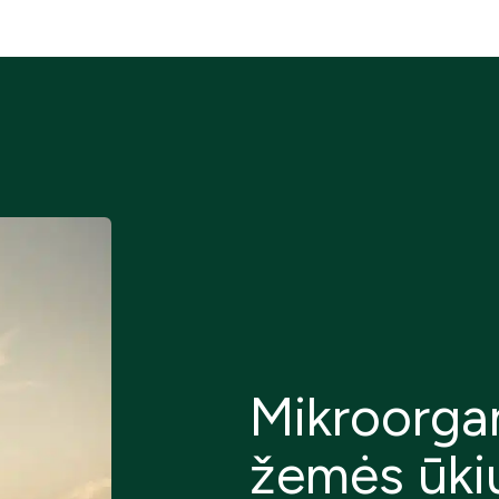
Mikroorga
žemės ūki