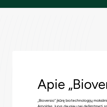
Apie „Biove
„Bioversio“ įkūrę biotechnologijų mokslinin
Arnoldas Jurys daugiau nei dešimtmetį sp