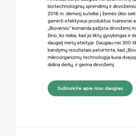
biotechnologinių sprendimų ir dirvožemio
2016 m. dėmesį sutelkė į žemės ūkio sektori
gaminti efektyvius produktus tvaresnei au
„Bioversio“ komanda pažįsta dirvožemį mi
žino, ko reikia, kad jis liktų gyvybingas ir d
daugelį metų ateityje. Daugiau nei 300 tik
bandymų rezultatais patvirtinta, kad „Bi
mikroorganizmų
technologija kuria dvejopą
didina derlių, ir gerina dirvožemį.
Sužinokite apie mus daugiau